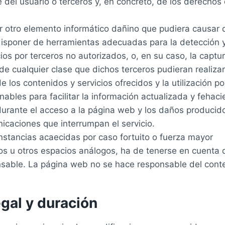
te del usuario o terceros y, en concreto, de los derechos
er otro elemento informático dañino que pudiera causar 
 disponer de herramientas adecuadas para la detección 
ios por terceros no autorizados, o, en su caso, la captur
 cualquier clase que dichos terceros pudieran realizar
de los contenidos y servicios ofrecidos y la utilización p
bles para facilitar la información actualizada y fehaci
durante el acceso a la página web y los daños producid
icaciones que interrumpan el servicio.
unstancias acaecidas por caso fortuito o fuerza mayor
os u otros espacios análogos, ha de tenerse en cuenta q
onsable. La página web no se hace responsable del cont
egal y duración